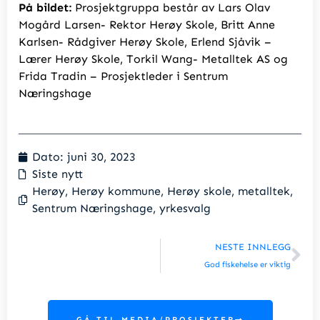
På bildet:
Prosjektgruppa består av Lars Olav
Mogård Larsen- Rektor Herøy Skole, Britt Anne
Karlsen- Rådgiver Herøy Skole, Erlend Sjåvik –
Lærer Herøy Skole, Torkil Wang- Metalltek AS og
Frida Tradin – Prosjektleder i Sentrum
Næringshage
Dato:
juni 30, 2023
Siste nytt
Herøy
,
Herøy kommune
,
Herøy skole
,
metalltek
,
Sentrum Næringshage
,
yrkesvalg
Ne
NESTE INNLEGG
God fiskehelse er viktig
GÅ TIL MEDIA/PROSJEKTER