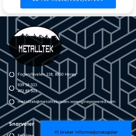
Fagervikveien 238, 8850 Herøy
939 58 023
472 85 503
metalltek@metalltekasdev.wpenginepowered.com
Snarveier
Vi bruker informasjonskapsler
Forsiden