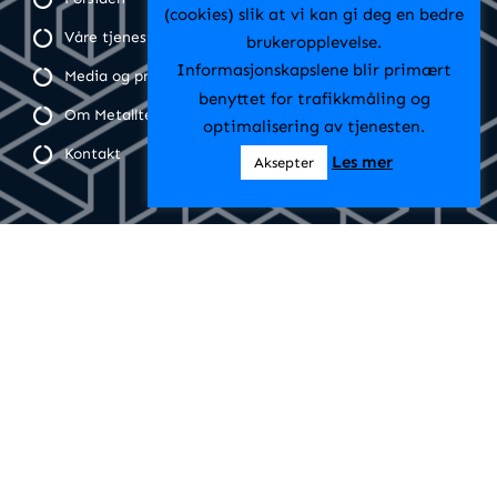
(cookies) slik at vi kan gi deg en bedre
Våre tjenester
brukeropplevelse.
Informasjonskapslene blir primært
Media og prosjekter
benyttet for trafikkmåling og
Om Metalltek
optimalisering av tjenesten.
Kontakt
Les mer
Aksepter
Følg oss
Facebook
Instagram
Visjon
Metalltek was established in 2019 as a local company. It is
important for us to protect the health and safety of our
employees, cultivate an importance of environmentally